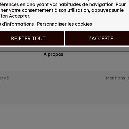
férences en analysant vos habitudes de navigation. Pour
LIENS UTILES
NO
ner votre consentement à son utilisation, appuyez sur le
bons
ton Accepter.
prises
location_on
Accueil
s d'informations
Personnaliser les cookies
consommez
email
Catégories
REJETER TOUT
J'ACCEPTE
phone_android
Nous contacter
À propos
ervé
Mentions l