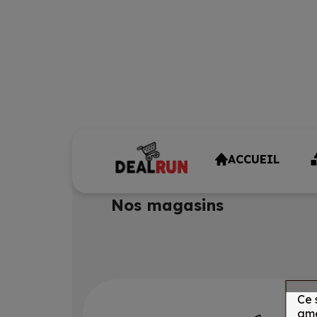
ACCUEIL
Nos magasins
Ce 
amé