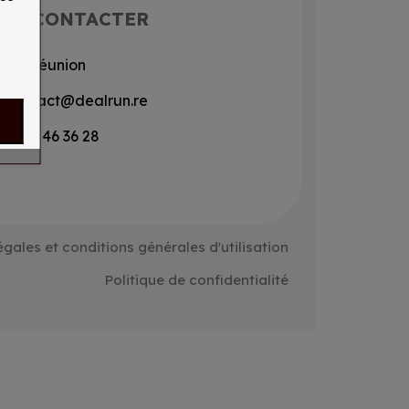
US CONTACTER
La Réunion
contact@dealrun.re
0693 46 36 28
égales et conditions générales d'utilisation
Politique de confidentialité