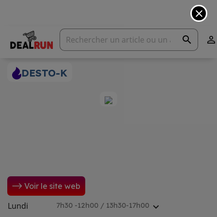
close
search

DESTO-K
Voir le site web
Lundi
7h30 -12h00 / 13h30-17h00
expand_more