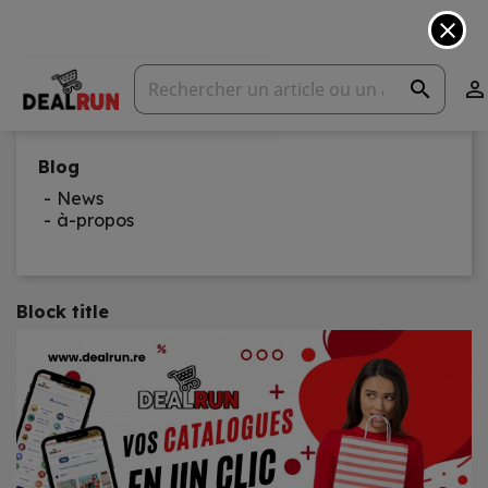
close
search

Blog
News
à-propos
Block title