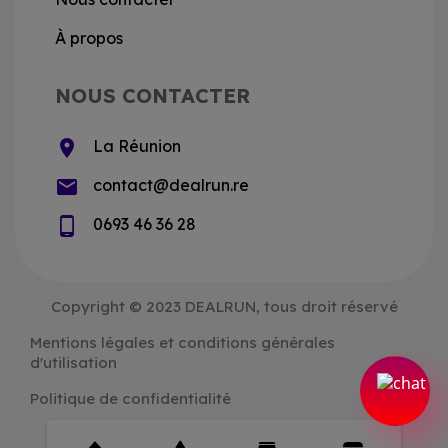
À propos
NOUS CONTACTER
location_on
La Réunion
email
contact@dealrun.re
phone_android
0693 46 36 28
Copyright © 2023 DEALRUN, tous droit réservé
Mentions légales et conditions générales
d'utilisation
Politique de confidentialité