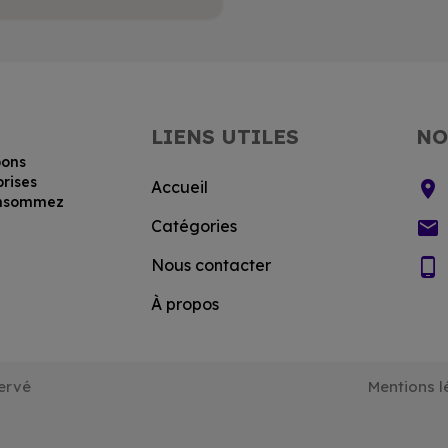
LIENS UTILES
NO
bons
prises
location_on
Accueil
consommez
email
Catégories
phone_android
Nous contacter
À propos
ervé
Mentions l