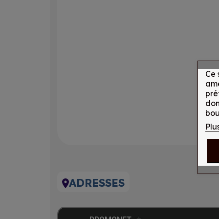
Ce 
amé
pré
don
bou
Plu
ADRESSES