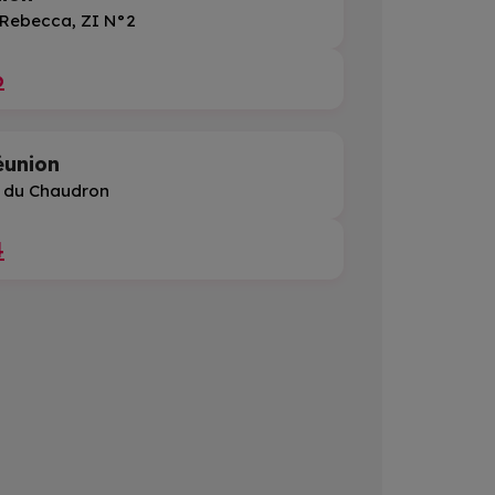
Rebecca, ZI N°2
6
éunion
ZI du Chaudron
4