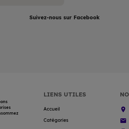
Suivez-nous sur Facebook
LIENS UTILES
NO
bons
prises
location_on
Accueil
consommez
email
Catégories