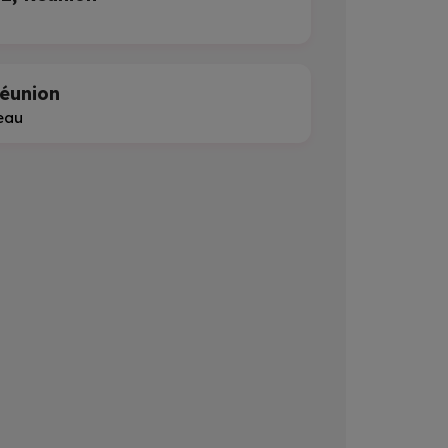
éunion
eau