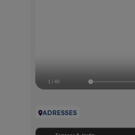
Ce 
amé
pré
don
bou
Plu
ADRESSES