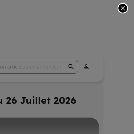
close
search

 26 Juillet 2026