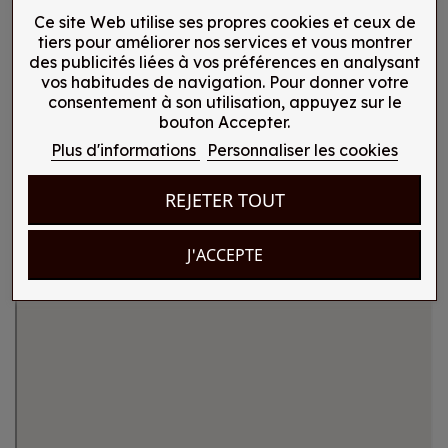
Ce site Web utilise ses propres cookies et ceux de
Saint Pierre, Réunion
tiers pour améliorer nos services et vous montrer
13 Rue Bory St Vincent
des publicités liées à vos préférences en analysant
vos habitudes de navigation. Pour donner votre
+262 262 91 01 12
consentement à son utilisation, appuyez sur le
bouton Accepter.
Plus d'informations
Personnaliser les cookies
REJETER TOUT
J'ACCEPTE