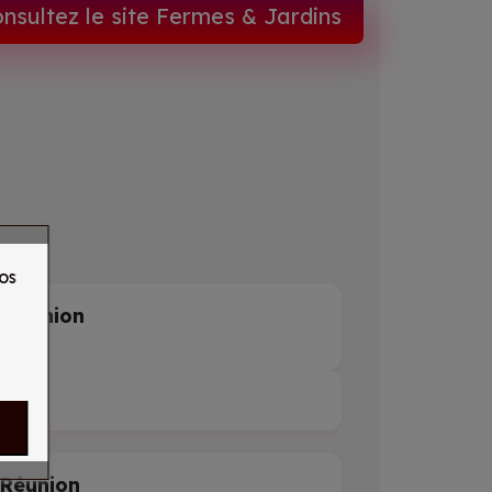
nsultez le site Fermes & Jardins
os
 Réunion
l
9
Réunion