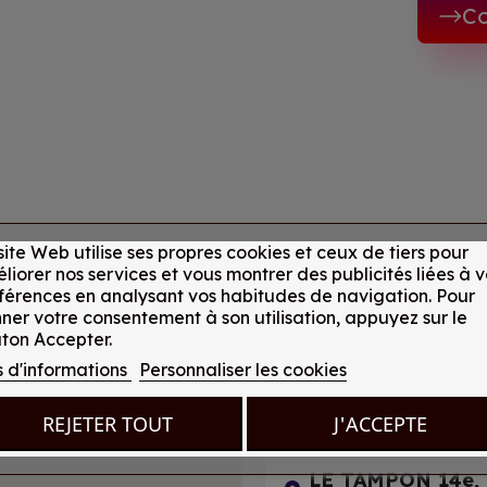
Co
site Web utilise ses propres cookies et ceux de tiers pour
liorer nos services et vous montrer des publicités liées à v
férences en analysant vos habitudes de navigation. Pour
LE TAMPON 600,
ner votre consentement à son utilisation, appuyez sur le
ton Accepter.
19 rue du Dr H. Rousse
s d'informations
Personnaliser les cookies
+262 262 27 05 0
REJETER TOUT
J'ACCEPTE
LE TAMPON 14e, 