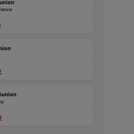
union
stance
0
nion
2
éunion
sy
9