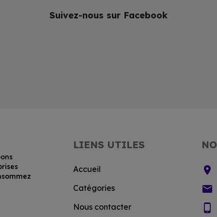
Suivez-nous sur Facebook
LIENS UTILES
NO
bons
prises
location_on
Accueil
consommez
email
Catégories
phone_android
Nous contacter