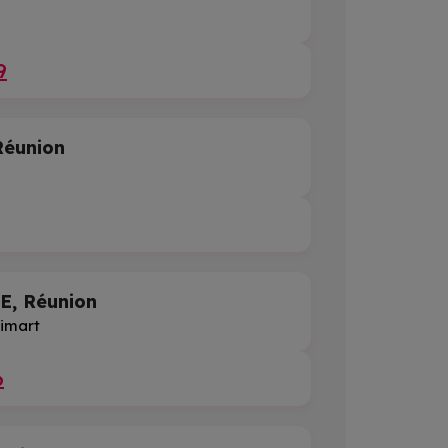
9
éunion
, Réunion
Gimart
6