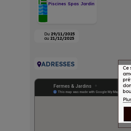
Piscines
Spas
Jardin
Du
29/11/2025
au
21/12/2025
ADRESSES
Ce 
amé
pré
don
bou
Plu