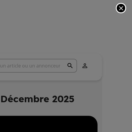
close
search

1 Décembre 2025