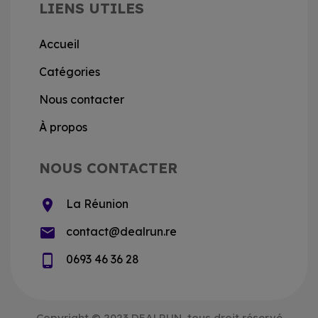
LIENS UTILES
Accueil
Catégories
Nous contacter
À propos
NOUS CONTACTER
location_on
La Réunion
email
contact@dealrun.re
phone_android
0693 46 36 28
Copyright © 2023 DEALRUN, tous droit réservé