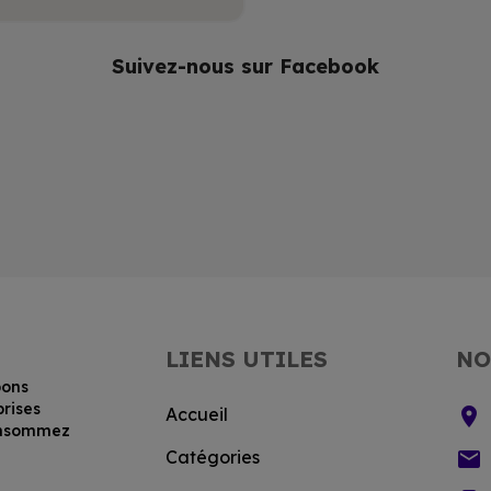
Suivez-nous sur Facebook
LIENS UTILES
NO
bons
prises
location_on
Accueil
consommez
email
Catégories