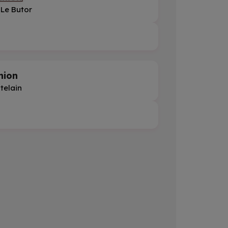
 Le Butor
nion
telain