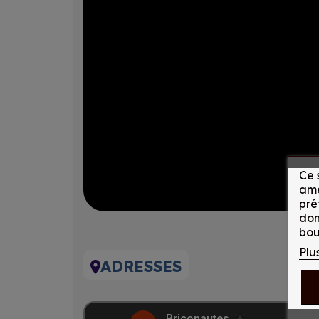
Ce 
amé
pré
don
bou
Plu
ADRESSES