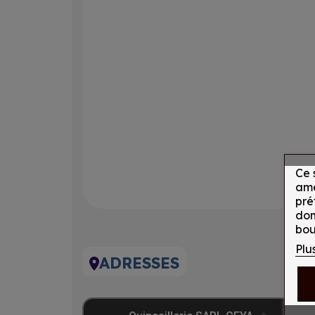
Ce 
amé
pré
don
bou
Plu
ADRESSES