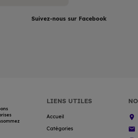
Suivez-nous sur Facebook
LIENS UTILES
NO
bons
prises
location_on
Accueil
consommez
email
Catégories