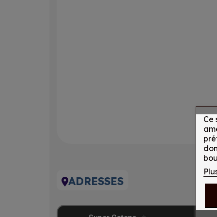
Ce 
amé
pré
don
bou
Plu
ADRESSES