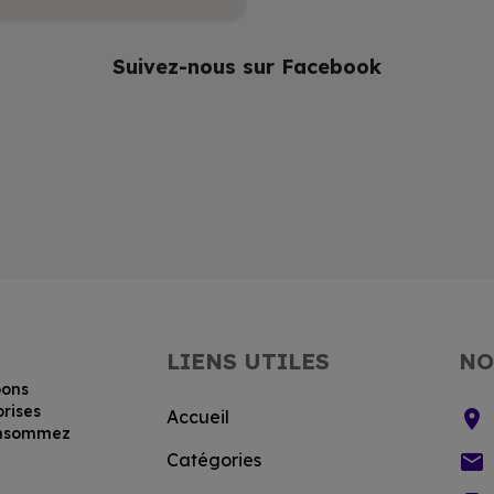
Suivez-nous sur Facebook
LIENS UTILES
NO
bons
prises
location_on
Accueil
consommez
email
Catégories