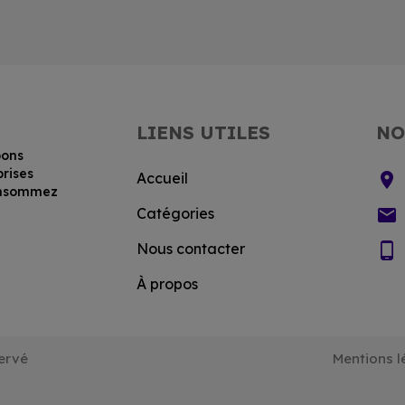
LIENS UTILES
NO
bons
prises
location_on
Accueil
consommez
email
Catégories
phone_android
Nous contacter
À propos
ervé
Mentions l