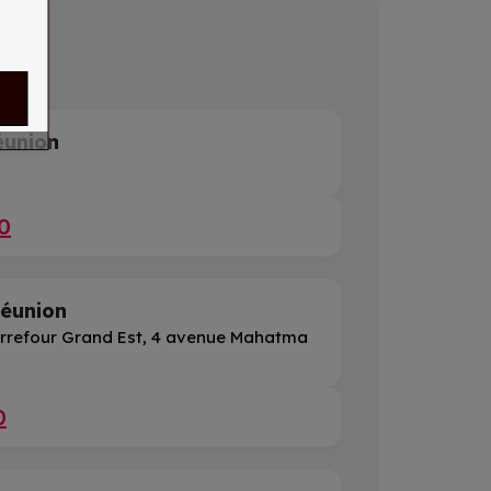
éunion
0
Réunion
rrefour Grand Est, 4 avenue Mahatma
0