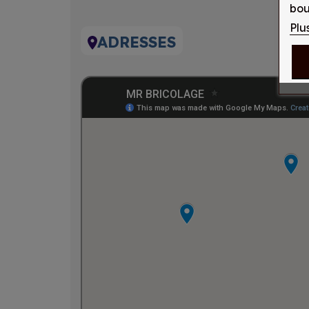
bou
Plu
ADRESSES