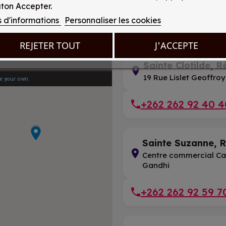
ton Accepter.
s d'informations
Personnaliser les cookies
REJETER TOUT
J'ACCEPTE
Sainte Clotilde, R
19 Rue Lislet Geoffroy
+262 262 92 40 4
Sainte Suzanne, 
Centre commercial Ca
Gandhi
+262 262 92 59 7