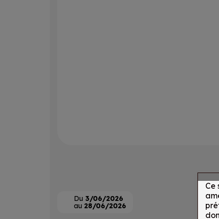
Ce 
amé
Du
3/06/2026
pré
au
28/06/2026
don