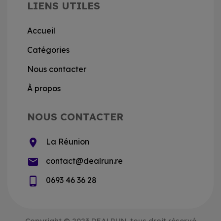
LIENS UTILES
Accueil
Catégories
Nous contacter
À propos
NOUS CONTACTER
location_on
La Réunion
email
contact@dealrun.re
phone_android
0693 46 36 28
Copyright © 2023 DEALRUN, tous droit réservé