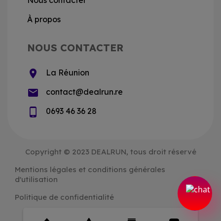
À propos
NOUS CONTACTER
location_on
La Réunion
email
contact@dealrun.re
phone_android
0693 46 36 28
Copyright © 2023 DEALRUN, tous droit réservé
Mentions légales et conditions générales
d'utilisation
Politique de confidentialité