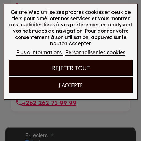
+262 262 21 99 25
Ce site Web utilise ses propres cookies et ceux de
tiers pour améliorer nos services et vous montrer
des publicités liées à vos préférences en analysant
LE TAMPON, Réunion
vos habitudes de navigation. Pour donner votre
consentement à son utilisation, appuyez sur le
E-Leclerc Centre 165 route Hubert Delisle
bouton Accepter.
Plus d'informations
Personnaliser les cookies
+262 262 57 91 57
REJETER TOUT
Ravine des Cabris, Réunion
J'ACCEPTE
E-Leclerc Centre 2 rue Pierre Blas
+262 262 71 99 99