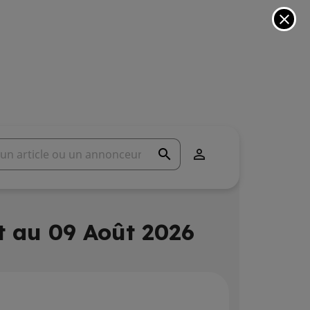
close
search

t au 09 Août 2026