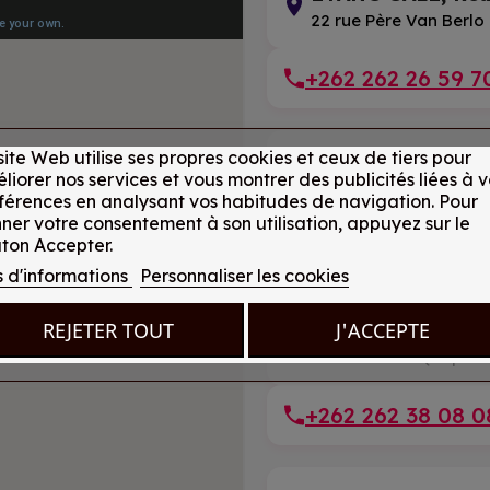
22 rue Père Van Berlo
+262 262 26 59 7
site Web utilise ses propres cookies et ceux de tiers pour
SAINT ANDRÉ, R
liorer nos services et vous montrer des publicités liées à v
200 rue du Lycée
férences en analysant vos habitudes de navigation. Pour
ner votre consentement à son utilisation, appuyez sur le
+262 262 46 26 7
ton Accepter.
s d'informations
Personnaliser les cookies
REJETER TOUT
J'ACCEPTE
SAINT PAUL, Réu
25 rue d'Eden (L'Épero
+262 262 38 08 0