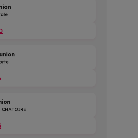
nion
yale
0
union
orte
6
nion
LA CHATOIRE
3