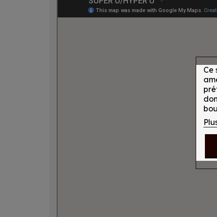
Ce 
amé
pré
don
bou
Plu