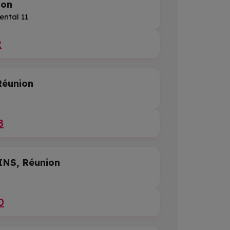
ion
ntal 11
2
éunion
8
NS, Réunion
0