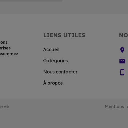
LIENS UTILES
NO
bons
prises
location_on
Accueil
consommez
email
Catégories
phone_android
Nous contacter
À propos
ervé
Mentions l