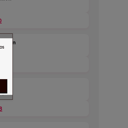
0
éunion
os
4
nion
n)
8