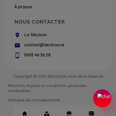
À propos
NOUS CONTACTER
location_on
La Réunion
email
contact@dealrun.re
phone_android
0693 46 36 28
Copyright © 2023 DEALRUN, tous droit réservé
Mentions légales et conditions générales
d'utilisation
Politique de confidentialité