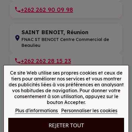
+262 262 90 09 98
SAINT BENOIT, Réunion
FNAC ST BENOIT Centre Commercial de
Beaulieu
+262 262 28 15 23
Ce site Web utilise ses propres cookies et ceux de
tiers pour améliorer nos services et vous montrer
SAINT PIERRE, Réunion
des publicités liées à vos préférences en analysant
vos habitudes de navigation. Pour donner votre
FNAC GRAND LARGE Centre Commercial
consentement à son utilisation, appuyez sur le
de Grand Large
bouton Accepter.
Plus d'informations
Personnaliser les cookies
+262 262 71 70 70
REJETER TOUT