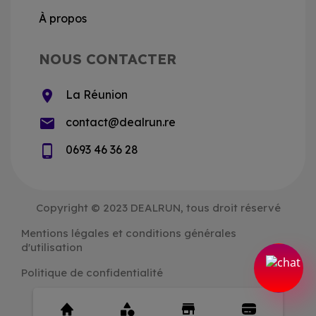
À propos
NOUS CONTACTER
location_on
La Réunion
email
contact@dealrun.re
phone_android
0693 46 36 28
Copyright © 2023 DEALRUN, tous droit réservé
Mentions légales et conditions générales
d'utilisation
Politique de confidentialité