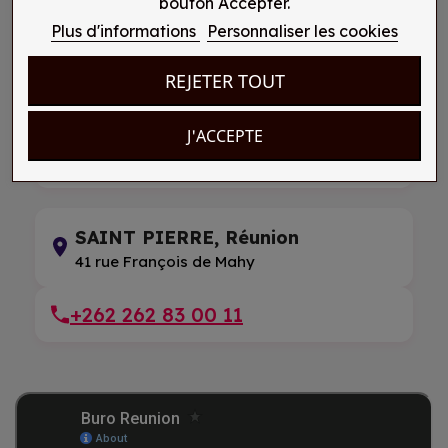
bouton Accepter.
09 76 31 28 85
Plus d'informations
Personnaliser les cookies
REJETER TOUT
SAINT PIERRE, Réunion
145 rue Marius et Ary Leblond
J'ACCEPTE
+262 262 33 55 41
SAINT PIERRE, Réunion
41 rue François de Mahy
+262 262 83 00 11