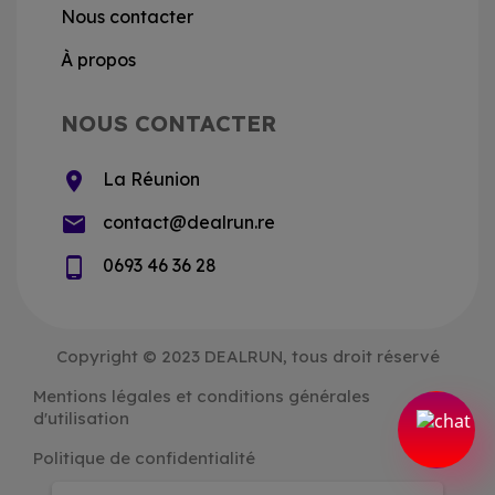
Nous contacter
À propos
NOUS CONTACTER
location_on
La Réunion
email
contact@dealrun.re
phone_android
0693 46 36 28
Copyright © 2023 DEALRUN, tous droit réservé
Mentions légales et conditions générales
d'utilisation
Politique de confidentialité