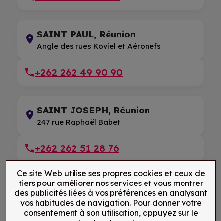
SAINT PAUL, Réunion
Angle des rues Koviel et Aéronefs
+262 262 49 90 90
SAINT JOSEPH, Réunion
247 rue Raphaël Babet
+262 262 51 28 76
Ce site Web utilise ses propres cookies et ceux de
tiers pour améliorer nos services et vous montrer
SAINT LEU, Réunion
des publicités liées à vos préférences en analysant
5 rue du Pressoir
vos habitudes de navigation. Pour donner votre
consentement à son utilisation, appuyez sur le