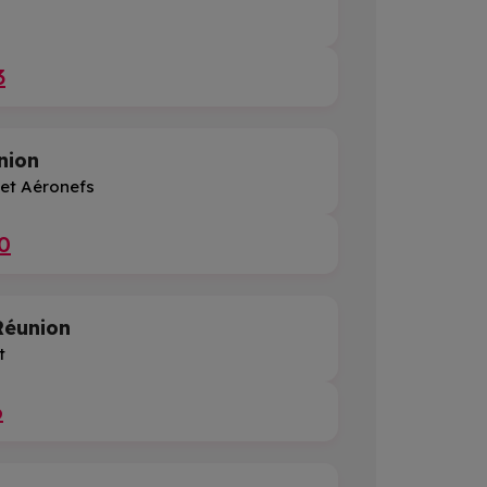
3
nion
 et Aéronefs
0
éunion
t
6