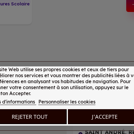
tures Scolaire
site Web utilise ses propres cookies et ceux de tiers pour
liorer nos services et vous montrer des publicités liées à v
férences en analysant vos habitudes de navigation. Pour
Sainte Clotilde, R
ner votre consentement à son utilisation, appuyez sur le
ton Accepter.
21, Gabriel de Kerve
s d'informations
Personnaliser les cookies
+262 262 20 11 1
REJETER TOUT
J'ACCEPTE
SAINT ANDRÉ, R