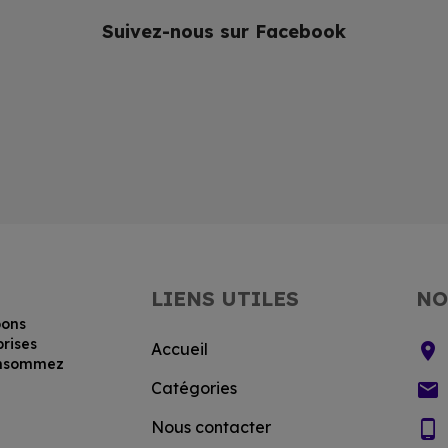
Suivez-nous sur Facebook
LIENS UTILES
NO
bons
prises
location_on
Accueil
consommez
email
Catégories
phone_android
Nous contacter