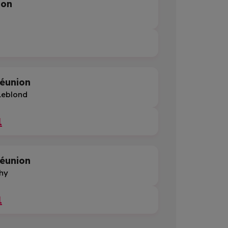
ion
éunion
 Leblond
1
éunion
ahy
1