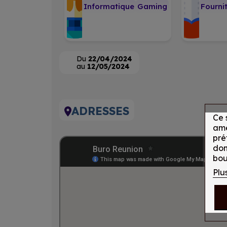
Informatique
Gaming
Fourni
Du
22/04/2024
au
12/05/2024
ADRESSES
Ce 
amé
pré
don
bou
Plu