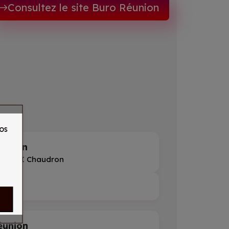
Consultez le site Buro Réunion
os
éunion
guen, ZI Chaudron
4
éunion