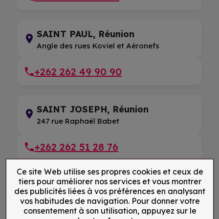
SAINT PAUL, Réunion
Angle des rues Koviel et Aéronefs
+262 262 49 90 90
SAINT JOSEPH, Réunion
247 rue Raphaël Babet
+262 262 51 28 76
Ce site Web utilise ses propres cookies et ceux de
tiers pour améliorer nos services et vous montrer
SAINT LEU, Réunion
des publicités liées à vos préférences en analysant
5 rue du Pressoir
vos habitudes de navigation. Pour donner votre
consentement à son utilisation, appuyez sur le