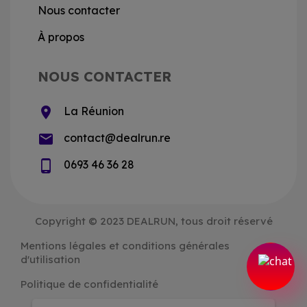
Nous contacter
À propos
NOUS CONTACTER
location_on
La Réunion
email
contact@dealrun.re
phone_android
0693 46 36 28
Copyright © 2023 DEALRUN, tous droit réservé
Mentions légales et conditions générales
d'utilisation
Politique de confidentialité