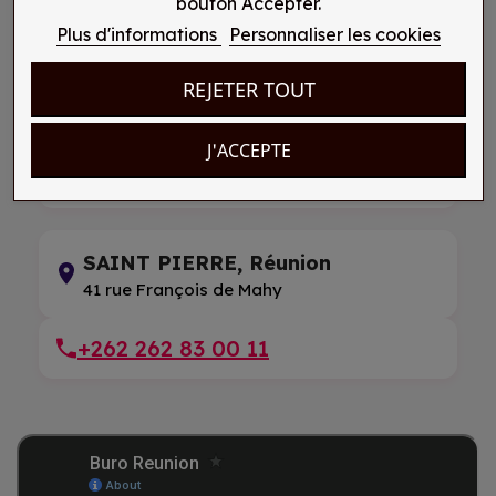
bouton Accepter.
09 76 31 28 85
Plus d'informations
Personnaliser les cookies
REJETER TOUT
SAINT PIERRE, Réunion
145 rue Marius et Ary Leblond
J'ACCEPTE
+262 262 33 55 41
SAINT PIERRE, Réunion
41 rue François de Mahy
+262 262 83 00 11