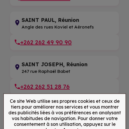
SAINT PAUL, Réunion
Angle des rues Koviel et Aéronefs
+262 262 49 90 90
SAINT JOSEPH, Réunion
247 rue Raphaël Babet
+262 262 51 28 76
Ce site Web utilise ses propres cookies et ceux de
tiers pour améliorer nos services et vous montrer
SAINT LEU, Réunion
des publicités liées à vos préférences en analysant
5 rue du Pressoir
vos habitudes de navigation. Pour donner votre
consentement à son utilisation, appuyez sur le