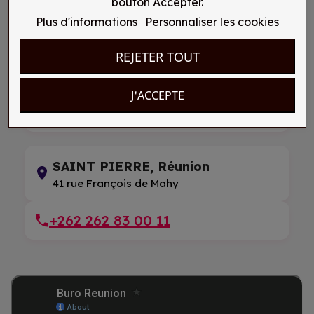
bouton Accepter.
09 76 31 28 85
Plus d'informations
Personnaliser les cookies
REJETER TOUT
SAINT PIERRE, Réunion
145 rue Marius et Ary Leblond
J'ACCEPTE
+262 262 33 55 41
SAINT PIERRE, Réunion
41 rue François de Mahy
+262 262 83 00 11