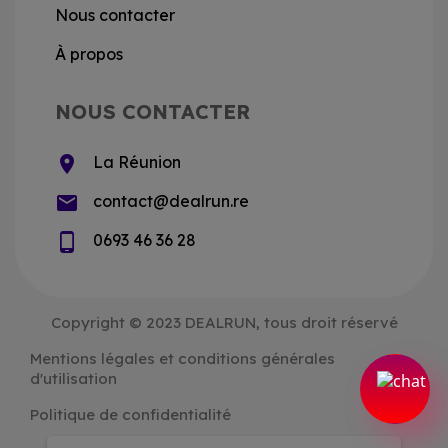
Nous contacter
À propos
NOUS CONTACTER
location_on
La Réunion
email
contact@dealrun.re
phone_android
0693 46 36 28
Copyright © 2023 DEALRUN, tous droit réservé
Mentions légales et conditions générales
d'utilisation
Politique de confidentialité