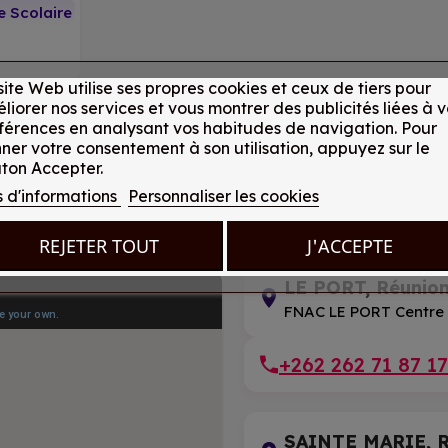
e Scolaire
site Web utilise ses propres cookies et ceux de tiers pour
liorer nos services et vous montrer des publicités liées à v
férences en analysant vos habitudes de navigation. Pour
ner votre consentement à son utilisation, appuyez sur le
ton Accepter.
s d'informations
Personnaliser les cookies
REJETER TOUT
J'ACCEPTE
LE PORT, Réunio
FNAC LE PORT Centre
+262 262 71 87 17
SAINTE MARIE, R