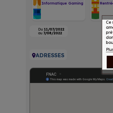
Informatique
Gaming
Rentré
Ce 
amé
Du
11/07/2022
pré
au
7/08/2022
don
bou
Plu
ADRESSES