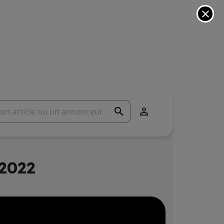
close
search

 2022