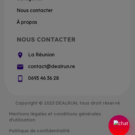
Nous contacter
À propos
NOUS CONTACTER
location_on
La Réunion
email
contact@dealrun.re
phone_android
0693 46 36 28
Copyright © 2023 DEALRUN, tous droit réservé
Mentions légales et conditions générales
d'utilisation
Politique de confidentialité