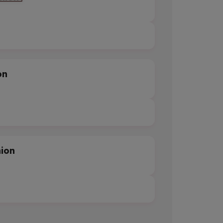
on
nion