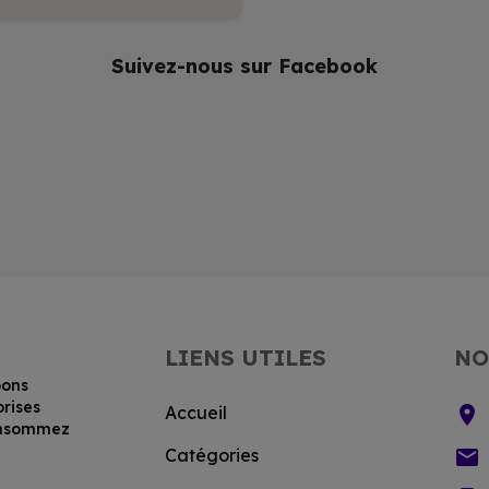
Suivez-nous sur Facebook
LIENS UTILES
NO
bons
prises
location_on
Accueil
consommez
email
Catégories