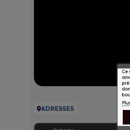
Ce 
amé
pré
don
bou
Plu
ADRESSES