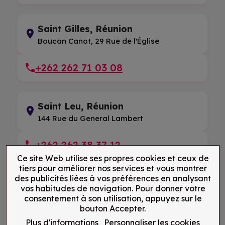
Saint Gilles, Réunion
Boucan Canot, 29 Rue de l'Église
+262 262 71 03 08
Saint Leu, Réunion
144 Rue du General Lambert
+262 262 38 37 12
Ce site Web utilise ses propres cookies et ceux de
tiers pour améliorer nos services et vous montrer
des publicités liées à vos préférences en analysant
Saint Leu, Réunion
vos habitudes de navigation. Pour donner votre
29 rue du Moulin Centre Commercial Le
consentement à son utilisation, appuyez sur le
Portail E.Leclerc
bouton Accepter.
Plus d'informations
Personnaliser les cookies