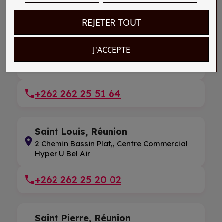
+262 262 38 37 12
REJETER TOUT
Saint Pierre, Réunion
J'ACCEPTE
Centre Commercial Carrefour, 1 Av. Des
Oceanites
+262 262 25 51 64
Saint Louis, Réunion
2 Chemin Bassin Plat,, Centre Commercial
Hyper U Bel Air
+262 262 25 20 02
Saint Pierre, Réunion