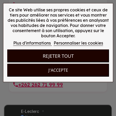
+262 262 21 99 25
Ce site Web utilise ses propres cookies et ceux de
tiers pour améliorer nos services et vous montrer
des publicités liées à vos préférences en analysant
LE TAMPON, Réunion
vos habitudes de navigation. Pour donner votre
consentement à son utilisation, appuyez sur le
E-Leclerc Centre 165 route Hubert Delisle
bouton Accepter.
Plus d'informations
Personnaliser les cookies
+262 262 57 91 57
REJETER TOUT
Ravine des Cabris, Réunion
J'ACCEPTE
E-Leclerc Centre 2 rue Pierre Blas
+262 262 71 99 99