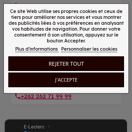
+262 262 21 99 25
Ce site Web utilise ses propres cookies et ceux de
tiers pour améliorer nos services et vous montrer
des publicités liées à vos préférences en analysant
LE TAMPON, Réunion
vos habitudes de navigation. Pour donner votre
consentement à son utilisation, appuyez sur le
E-Leclerc Centre 165 route Hubert Delisle
bouton Accepter.
Plus d'informations
Personnaliser les cookies
+262 262 57 91 57
REJETER TOUT
Ravine des Cabris, Réunion
J'ACCEPTE
E-Leclerc Centre 2 rue Pierre Blas
+262 262 71 99 99