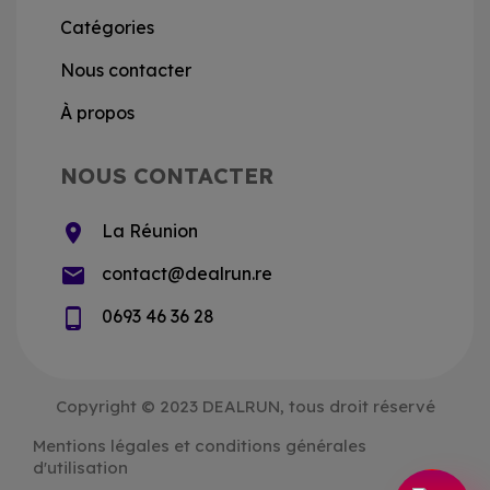
Catégories
Nous contacter
À propos
NOUS CONTACTER
location_on
La Réunion
email
contact@dealrun.re
phone_android
0693 46 36 28
Copyright © 2023 DEALRUN, tous droit réservé
Mentions légales et conditions générales
d'utilisation