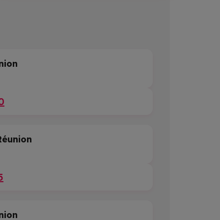
nion
0
éunion
5
nion