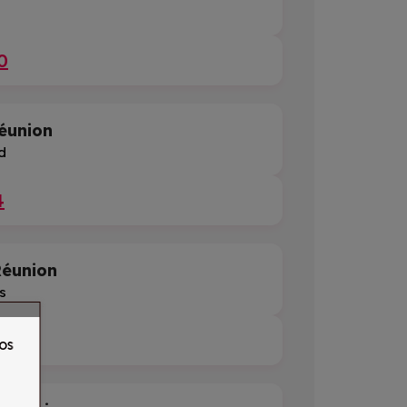
0
éunion
d
4
éunion
s
0
os