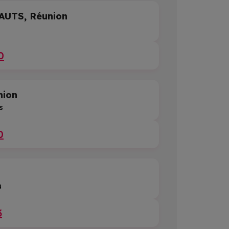
AUTS, Réunion
0
nion
s
0
u
3