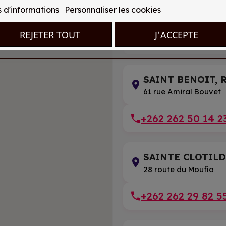
LA POSSESSION,
s d'informations
Personnaliser les cookies
94 rue Mahatma Gand
REJETER TOUT
J'ACCEPTE
+262 262 22 19 1
SAINT BENOIT, R
61 rue Amiral Bouvet
+262 262 50 14 2
SAINTE CLOTILDE
28 route du Moufia
+262 262 29 82 5