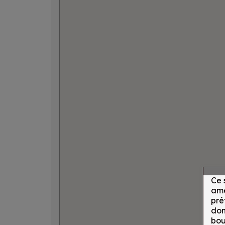
Ce 
amé
pré
don
bou