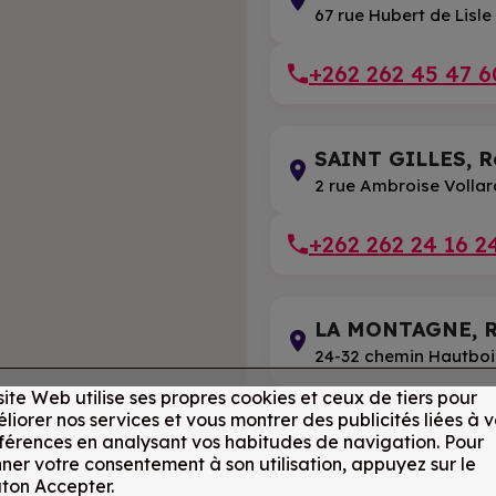
67 rue Hubert de Lisle
+262 262 45 47 6
SAINT GILLES, R
2 rue Ambroise Vollar
+262 262 24 16 2
LA MONTAGNE, R
24-32 chemin Hautboi
site Web utilise ses propres cookies et ceux de tiers pour
+262 262 23 58 2
liorer nos services et vous montrer des publicités liées à v
férences en analysant vos habitudes de navigation. Pour
ner votre consentement à son utilisation, appuyez sur le
ton Accepter.