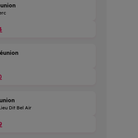
union
erc
4
éunion
0
union
ieu Dit Bel Air
9