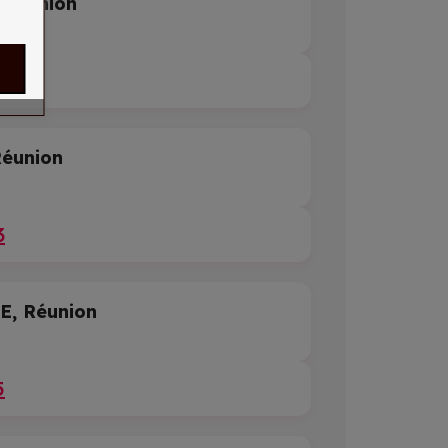
 Réunion
hi
9
éunion
3
, Réunion
5