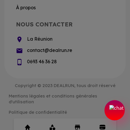
À propos
NOUS CONTACTER
location_on
La Réunion
email
contact@dealrun.re
phone_android
0693 46 36 28
Copyright © 2023 DEALRUN, tous droit réservé
Mentions légales et conditions générales
d'utilisation
Politique de confidentialité