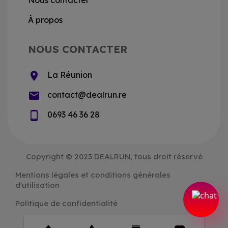
À propos
NOUS CONTACTER
location_on
La Réunion
email
contact@dealrun.re
phone_android
0693 46 36 28
Copyright © 2023 DEALRUN, tous droit réservé
Mentions légales et conditions générales
d'utilisation
Politique de confidentialité