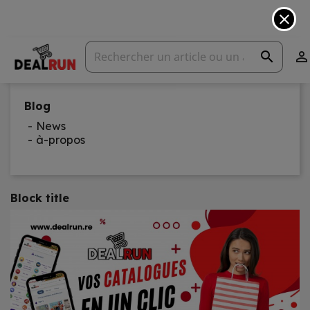
close
search

Blog
News
à-propos
Block title